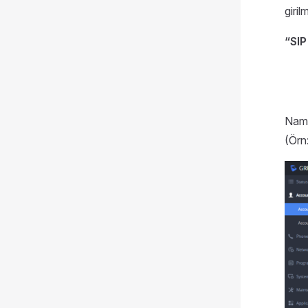
giri
“SIP
Name 
(Örn