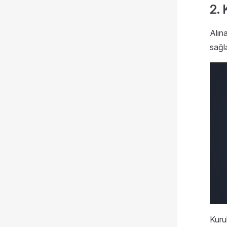
2. 
Alın
sağla
Kuru