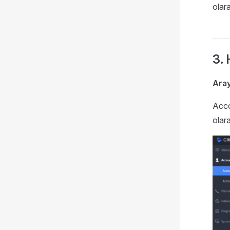
olar
3. 
Ara
Acco
olar