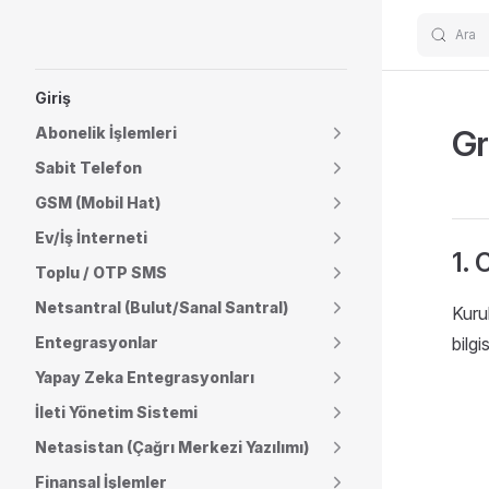
Ara
Skip to content
Sidebar Navigation
Giriş
Gr
Abonelik İşlemleri
Sabit Telefon
GSM (Mobil Hat)
Ev/İş İnterneti
1. 
Toplu / OTP SMS
Netsantral (Bulut/Sanal Santral)
Kuru
Entegrasyonlar
bilgi
Yapay Zeka Entegrasyonları
İleti Yönetim Sistemi
Netasistan (Çağrı Merkezi Yazılımı)
Finansal İşlemler