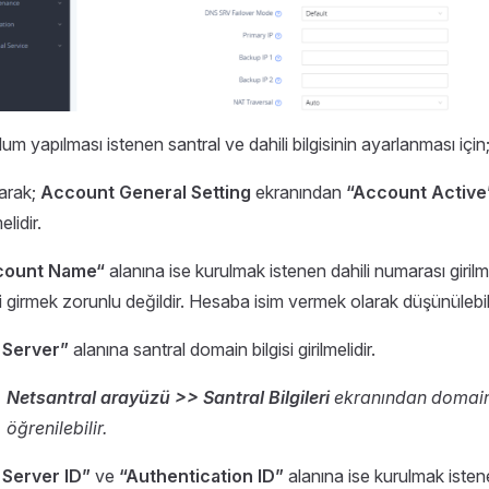
um yapılması istenen santral ve dahili bilgisinin ayarlanması için
larak;
Account General Setting
ekranından
“Account Active
elidir.
count Name“
alanına ise kurulmak istenen dahili numarası girilm
li girmek zorunlu değildir. Hesaba isim vermek olarak düşünülebili
 Server”
alanına santral domain bilgisi girilmelidir.
Netsantral arayüzü >> Santral Bilgileri
ekranından domain 
öğrenilebilir.
 Server ID”
ve
“Authentication ID”
alanına ise kurulmak istenen