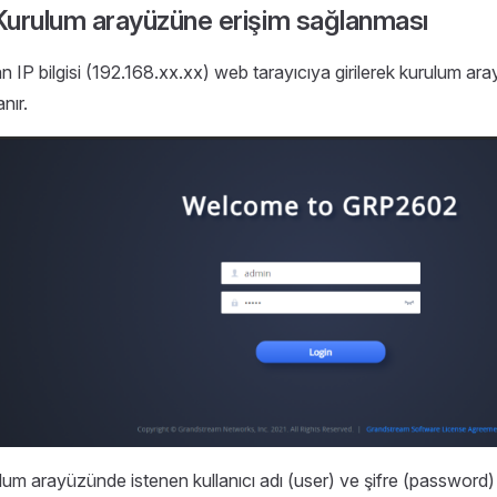
Kurulum arayüzüne erişim sağlanması
an IP bilgisi (192.168.xx.xx) web tarayıcıya girilerek kurulum ar
nır.
lum arayüzünde istenen kullanıcı adı (user) ve şifre (password) b