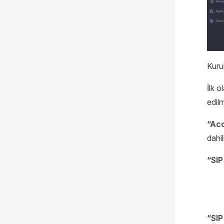
Kurul
İlk o
edilm
“Ac
dahi
“SIP
“SIP