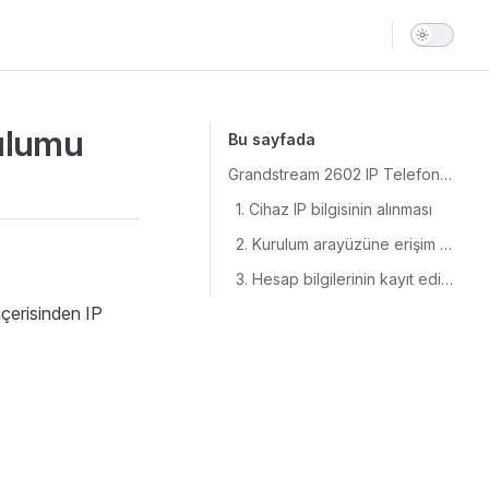
Main Navigat
ulumu
Bu sayfada
Grandstream 2602 IP Telefon Kurulumu
1. Cihaz IP bilgisinin alınması
2. Kurulum arayüzüne erişim sağlanması
3. Hesap bilgilerinin kayıt edilmesi
içerisinden IP