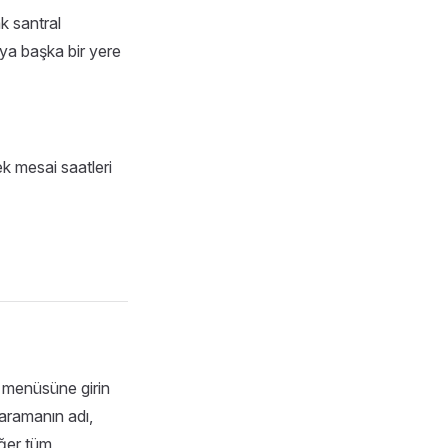
k santral
eya başka bir yere
k mesai saatleri
menüsüne girin
aramanın adı,
iğer tüm