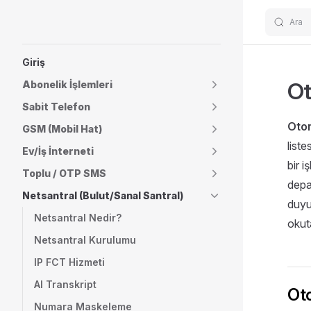
Ara
Skip to content
Sidebar Navigation
Giriş
Ot
Abonelik İşlemleri
Sabit Telefon
Oto
GSM (Mobil Hat)
list
Ev/İş İnterneti
bir 
Toplu / OTP SMS
depa
Netsantral (Bulut/Sanal Santral)
duyur
Netsantral Nedir?
okuta
Netsantral Kurulumu
IP FCT Hizmeti
AI Transkript
Oto
Numara Maskeleme