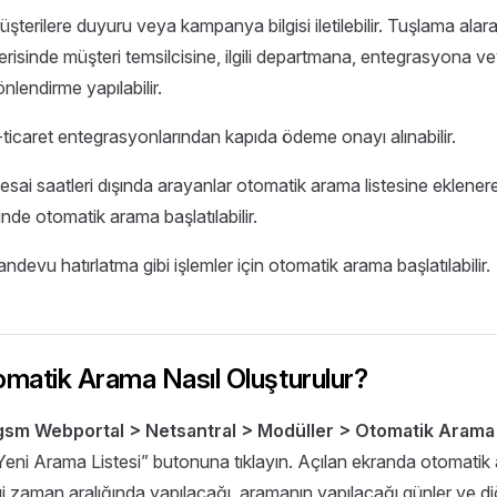
şterilere duyuru veya kampanya bilgisi iletilebilir. Tuşlama alara
erisinde müşteri temsilcisine, ilgili departmana, entegrasyona v
nlendirme yapılabilir.
-ticaret entegrasyonlarından kapıda ödeme onayı alınabilir.
sai saatleri dışında arayanlar otomatik arama listesine eklenere
inde otomatik arama başlatılabilir.
ndevu hatırlatma gibi işlemler için otomatik arama başlatılabilir.
matik Arama Nasıl Oluşturulur?
sm Webportal > Netsantral > Modüller > Otomatik Arama
Yeni Arama Listesi” butonuna tıklayın. Açılan ekranda otomatik 
i zaman aralığında yapılacağı, aramanın yapılacağı günler ve d