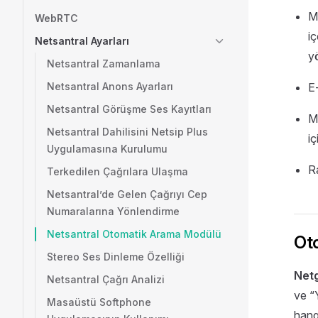
Mü
WebRTC
iç
Netsantral Ayarları
yö
Netsantral Zamanlama
Netsantral Anons Ayarları
E
Netsantral Görüşme Ses Kayıtları
Me
Netsantral Dahilisini Netsip Plus
iç
Uygulamasına Kurulumu
Ra
Terkedilen Çağrılara Ulaşma
Netsantral’de Gelen Çağrıyı Cep
Numaralarına Yönlendirme
Netsantral Otomatik Arama Modülü
Oto
Stereo Ses Dinleme Özelliği
Netg
Netsantral Çağrı Analizi
ve “
Masaüstü Softphone
hang