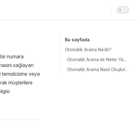
Main Navigat
Bu sayfada
Otomatik Arama Nedir?
 bir numara
Otomatik Arama ile Neler Yapılabilir?
lmasını sağlayan
Otomatik Arama Nasıl Oluşturulur?
i temsilcisine veya
rak müşterilere
lgisi