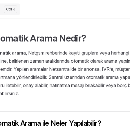
Ctrl K
omatik Arama Nedir?
matik arama
, Netgsm rehberinde kayıtlı gruplara veya herhangi
esine, belirlenen zaman aralıklarında otomatik olarak arama yapı
işlemdir. Yapılan aramalar Netsantral’de bir anonsa, IVR’a, müşter
rtmana yönlendirilebilir. Santral üzerinden otomatik arama yapa
u iletebilir, onay alabilir, hatırlatma mesajı bırakabilir veya borç bi
bilirsiniz.
matik Arama ile Neler Yapılabilir?